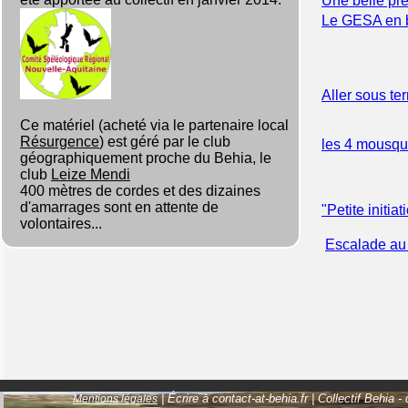
Une belle pr
Le GESA en 
Aller sous t
Ce matériel (acheté via le partenaire local
Résurgence
) est géré par le club
les 4 mousqu
géographiquement proche du Behia, le
club
Leize Mendi
400 mètres de cordes et des dizaines
d'amarrages sont en attente de
"Petite initia
volontaires...
Escalade au
| Écrire à contact-at-behia.fr | Collectif Behia 
Mentions légales