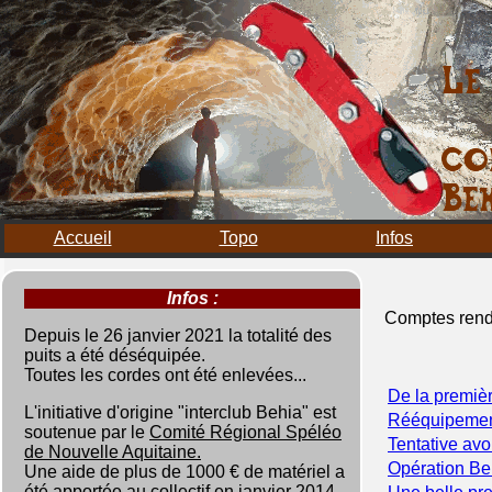
Accueil
Topo
Infos
Infos :
Comptes ren
Depuis le 26 janvier 2021 la totalité des
puits a été déséquipée.
Toutes les cordes ont été enlevées...
De la premièr
L'initiative d'origine "interclub Behia" est
Rééquipement
soutenue par le
Comité Régional Spéléo
Tentative avo
de Nouvelle Aquitaine.
Opération Be
Une aide de plus de 1000 € de matériel a
été apportée au collectif en janvier 2014.