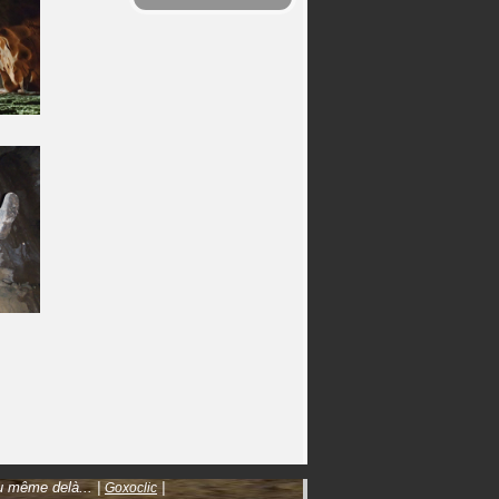
au même delà... |
|
Goxoclic