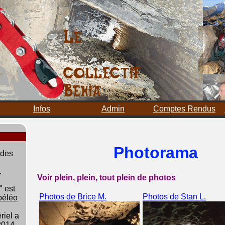
Infos
Admin
Comptes Rendus
Photorama
 des
.
Voir plein, plein, tout plein de photos
" est
Photos de Brice M.
Photos de Stan L.
péléo
riel a
2014.